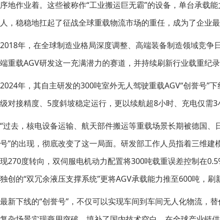
序地作业着。这些被称作“工业搬运巨无霸”的设备，单台承载能
人，稳稳地扛起了征战全球重载物流市场的重任，成为了企业最
2018年，在全球制造业格局深度调整、高端装备制造领域竞
端重载AGV研发这一充满潜力的赛道，并持续刷新行业载重纪
2024年，其自主研发的300吨室外无人驾驶重载AGV“创誉号”下
级对接精度、5度斜坡稳定运行，更以续航超8小时、充电仅需
“过去，核电设备运输、航天部件搬运等重载场景长期被德国、日本
号”的出现，彻底改变了这一局面。研发部工作人员指着三维建模
现270度转向，双伺服电机动力配置将300吨载重误差控制在0
独创的“双冗余液压支撑系统”更将AGV承载能力推至600吨，
最新下线的“创誉号”，不仅可以实现车间到车间无人化物流，替
复杂场景实现商用突破，填补了国内技术空白。在全球产业链供