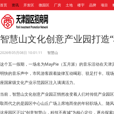
首页
资讯
开发区
微园区
厂房
土地
楼宇
品牌
项目
智慧山文化创意产业园打造“
2026年05月08日 10:01:11
智慧山
这个五一假期，一场名为MayPie（五月派）的音乐活动在天
明快的音乐声中，市民游客跟着旋律互动喝彩、驻足打卡。现
座国家级文化产业示范园区注入满满活力。
当前，智慧山文化创意产业园正悄然改变着人们对传统产业园
取而代之的是园区中心山丘广场上席地而坐的年轻职场人、随
这座园区正以“创意智慧山，科技不夜城”为核心定位，逐步探索