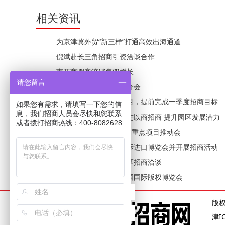
相关资讯
为京津冀外贸“新三样”打通高效出海通道
倪斌赴长三角招商引资洽谈合作
南开商圈客流销售双增长
请您留言
高新区举办商业楼宇推介会
高新区落地一批重点项目，提前完成一季度招商目标
如果您有需求，请填写一下您的信
息，我们招商人员会尽快和您联系
区经济开发区：全力推进以商招商 提升园区发展潜力
或者拨打招商热线：400-8082628
西青区召开“金钥匙”计划重点项目推动会
西青领导赴上海参加国际进口博览会并开展招商活动
区领导带队赴长三角地区招商洽谈
天津展团亮相第十届中国国际版权博览会
版
津I