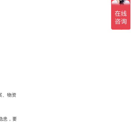
案、物资
隐患，要