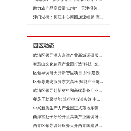
助力农产品高质量“出海”，天津报关协会农食专委会在泰达成立
津门湖街：梅江中心商圈加速崛起 高端服务业聚集效应凸显
园区动态
武清区领导深入京津产业新城调研服务企业
智慧山文化创意产业园打造“科技+文化+生活”活力样本
区领导调研天开新智里项目 加快建设 优化生态 聚力打造科创承接平台
区领导走访服务东文高压 赋能产业链 共创新发展
武清区领导赴新材料和高端装备产业园调研
卯足干劲聚动能 笃行担当谋实效 中新天津生态城按下高质量发展“加速键”
中兴新质生产力产业园正式落地东疆 为区域产业升级注入强劲动能
曲海富赴子牙经开区高新产业园调研走访企业 精准服务问需施策
西青区领导调研服务天开西青园建设工作