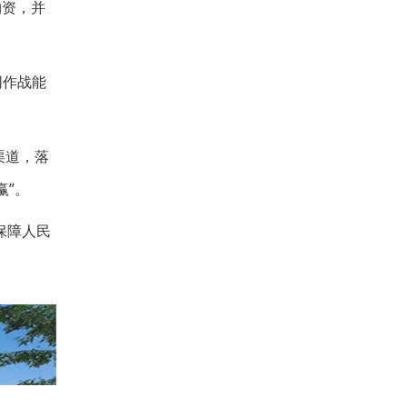
物资，并
同作战能
渠道，落
赢”。
保障人民