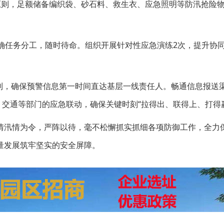
原则，足额储备编织袋、砂石料、救生衣、应急照明等防汛抢险
明确任务分工，随时待命。组织开展针对性应急演练2次，提升协
制，确保预警信息第一时间直达基层一线责任人。畅通信息报送
、交通等部门的应急联动，确保关键时刻“拉得出、联得上、打得
情汛情为令，严阵以待，毫不松懈抓实抓细各项防御工作，全力
量发展筑牢坚实的安全屏障。