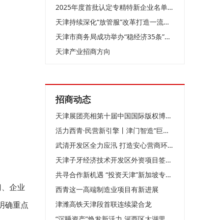
2025年度首批认定专精特新企业名单公布 627家企业上榜
天津持续深化“放管服”改革打造一流营商环境
天津市商务局成功举办“稳经济35条”政策宣讲会
天津产业招商方向
招商动态
天津展团亮相第十届中国国际版权博览会
活力西青·民营新引擎丨津门智造“巨无霸”如何领跑全球？
武清开发区全力应汛 打造安心营商环境！
天津子牙经济技术开发区外资项目签约仪式举行
共寻合作新机遇 “投资天津”新加坡专场推介会成功举办
门、企业
西青这一高端制造业项目有新进展
明确重点
津潍高铁天津段首联连续梁合龙
“沉睡资产”焕发新活力 河西区太湖里商业街落成