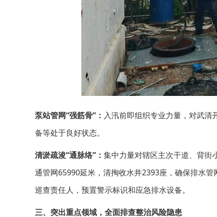
泵站管网“强筋骨”：
入汛前即组织专业力量，对武清开
备等处于良好状态。
清淤疏浚“通脉络”：
集中力量对辖区主次干道、背街
通管网65990延米，清掏收水井2393座，确保排
巡查责任人，预置警示标识和应急排水设备。
三、突出重点领域，全面排查整治风险隐患