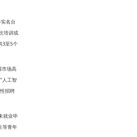
善实名台
次培训或
3至5个
源市场高
“人工智
合性招聘
未就业毕
生等青年