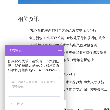
相关资讯
宝坻区新能源新材料产才融合发展交流会举行
“泰达新锐·企业家成长营”HR沙龙举行首场活动 政企共探新就业形态用工路径
深化校地合作 中国民航大学与电气院对接交流
请您留言
以高校毕业生等青年高质量充分就业支撑保障高质量发展
思享汇聚智天开园 全链条助力青年创新创业
如果您有需求，请填写一下您的信
息，我们招商人员会尽快和您联系
津南与人才双向奔赴
或者拨打招商热线：400-8082628
市级人才公寓！武清开发区+3！
天津经开区举办博士后人才主题沙龙 助力人才创新发展
静海区领导带队赴南开大学走访交流 深化校地务实合作
暖冬促就业 合力育未来
版