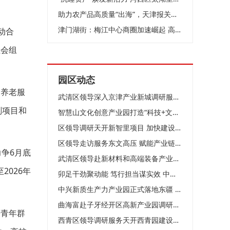
助力农产品高质量“出海”，天津报关协会农食专委会在泰达成立
津门湖街：梅江中心商圈加速崛起 高端服务业聚集效应凸显
动合
社会组
园区动态
、养老服
武清区领导深入京津产业新城调研服务企业
划项目和
智慧山文化创意产业园打造“科技+文化+生活”活力样本
区领导调研天开新智里项目 加快建设 优化生态 聚力打造科创承接平台
区领导走访服务东文高压 赋能产业链 共创新发展
争6月底
武清区领导赴新材料和高端装备产业园调研
026年
卯足干劲聚动能 笃行担当谋实效 中新天津生态城按下高质量发展“加速键”
中兴新质生产力产业园正式落地东疆 为区域产业升级注入强劲动能
曲海富赴子牙经开区高新产业园调研走访企业 精准服务问需施策
等青年群
西青区领导调研服务天开西青园建设工作