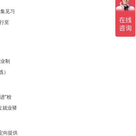
募集见习
行至
就业制
践）
进”校
立就业驿
定向提供