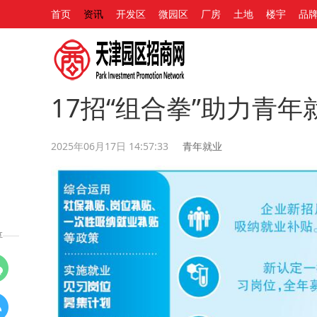
首页
资讯
开发区
微园区
厂房
土地
楼宇
品
17招“组合拳”助力青年
2025年06月17日 14:57:33
青年就业
享