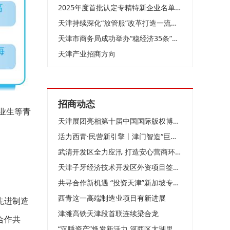
2025年度首批认定专精特新企业名单公布 627家企业上榜
天津持续深化“放管服”改革打造一流营商环境
天津市商务局成功举办“稳经济35条”政策宣讲会
天津产业招商方向
招商动态
业生等青
天津展团亮相第十届中国国际版权博览会
活力西青·民营新引擎丨津门智造“巨无霸”如何领跑全球？
武清开发区全力应汛 打造安心营商环境！
天津子牙经济技术开发区外资项目签约仪式举行
共寻合作新机遇 “投资天津”新加坡专场推介会成功举办
西青这一高端制造业项目有新进展
先进制造
津潍高铁天津段首联连续梁合龙
合作共
“沉睡资产”焕发新活力 河西区太湖里商业街落成