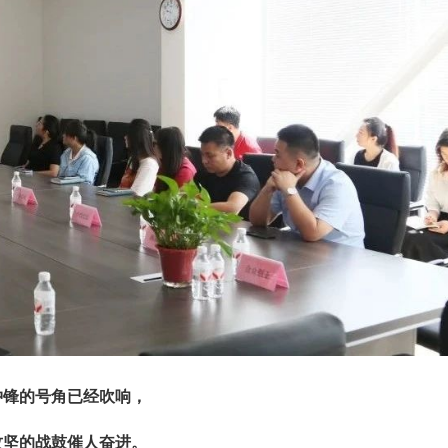
冲锋的号角已经吹响，
攻坚的战鼓催人奋进。