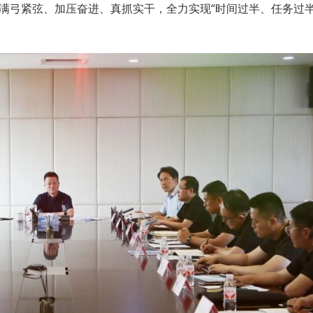
满弓紧弦、加压奋进、真抓实干，全力实现“时间过半、任务过半