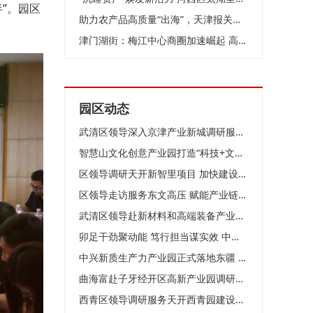
”。园区
助力农产品高质量“出海”，天津报关协会农食专委会在泰达成立
津门湖街：梅江中心商圈加速崛起 高端服务业聚集效应凸显
园区动态
武清区领导深入京津产业新城调研服务企业
智慧山文化创意产业园打造“科技+文化+生活”活力样本
区领导调研天开新智里项目 加快建设 优化生态 聚力打造科创承接平台
区领导走访服务东文高压 赋能产业链 共创新发展
武清区领导赴新材料和高端装备产业园调研
卯足干劲聚动能 笃行担当谋实效 中新天津生态城按下高质量发展“加速键”
中兴新质生产力产业园正式落地东疆 为区域产业升级注入强劲动能
曲海富赴子牙经开区高新产业园调研走访企业 精准服务问需施策
西青区领导调研服务天开西青园建设工作