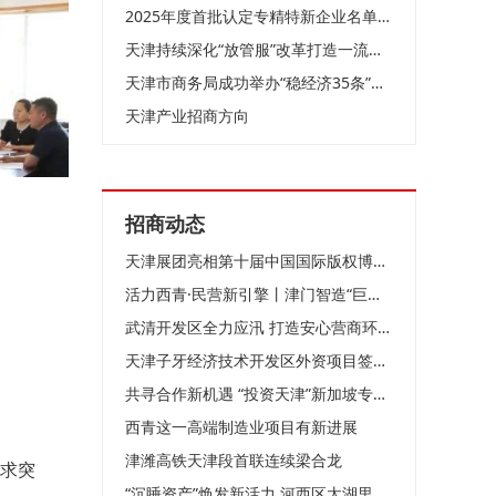
2025年度首批认定专精特新企业名单公布 627家企业上榜
天津持续深化“放管服”改革打造一流营商环境
天津市商务局成功举办“稳经济35条”政策宣讲会
天津产业招商方向
招商动态
天津展团亮相第十届中国国际版权博览会
活力西青·民营新引擎丨津门智造“巨无霸”如何领跑全球？
武清开发区全力应汛 打造安心营商环境！
天津子牙经济技术开发区外资项目签约仪式举行
共寻合作新机遇 “投资天津”新加坡专场推介会成功举办
西青这一高端制造业项目有新进展
津潍高铁天津段首联连续梁合龙
、求突
“沉睡资产”焕发新活力 河西区太湖里商业街落成