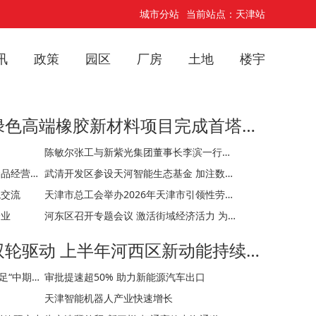
城市分站
当前站点：天津站
讯
政策
园区
厂房
土地
楼宇
燕山石化天津南港绿色高端橡胶新材料项目完成首塔吊装
陈敏尔张工与新紫光集团董事长李滨一行座谈
全市首张非营利性医疗机构特医食品经营备案落地天津自贸试验区
武清开发区参设天河智能生态基金 加注数字经济新赛道！
观交流
天津市总工会举办2026年天津市引领性劳动和技能竞赛现场推动会
企业
河东区召开专题会议 激活街域经济活力 为高质量发展注入新动能
制造业科技服务业双轮驱动 上半年河西区新动能持续发力
GDP增速7.0% 和平区交出成色十足“中期答卷”
审批提速超50% 助力新能源汽车出口
天津智能机器人产业快速增长