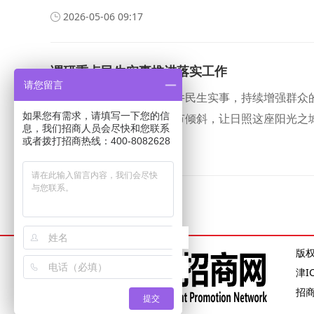
2026-05-06 09:17
调研重点民生实事推进落实工作
请您留言
带着感情和责任办好每一件民生实事，持续增强群众
如果您有需求，请填写一下您的信
一线、困难群体、薄弱环节倾斜，让日照这座阳光之
息，我们招商人员会尽快和您联系
或者拨打招商热线：400-8082628
2026-04-30 15:23
版
津I
招
提交