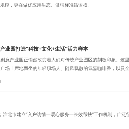
产业规模，更在做优应用生态、做强标准话语权。
产业园打造“科技+文化+生活”活力样本
化创意产业园正悄然改变着人们对传统产业园区的刻板印象。这
丘广场上席地而坐的年轻职场人、随风飘散的氤氲咖啡香，以及全
城”为核心定位，逐步探索出一条“科技+文化+生活”深度融合的
1
；淮北市建立“入户访情—暖心服务—长效帮扶”工作机制，广泛