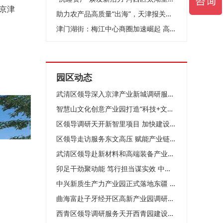
京津
助力农产品高质量“出海”，天津报关协会农食专委会在泰达成立
津门湖街：梅江中心商圈加速崛起 高端服务业聚集效应凸显
园区动态
武清区领导深入京津产业新城调研服务企业
智慧山文化创意产业园打造“科技+文化+生活”活力样本
区领导调研天开新智里项目 加快建设 优化生态 聚力打造科创承接平台
区领导走访服务东文高压 赋能产业链 共创新发展
武清区领导赴新材料和高端装备产业园调研
卯足干劲聚动能 笃行担当谋实效 中新天津生态城按下高质量发展“加速键”
中兴新质生产力产业园正式落地东疆 为区域产业升级注入强劲动能
曲海富赴子牙经开区高新产业园调研走访企业 精准服务问需施策
西青区领导调研服务天开西青园建设工作