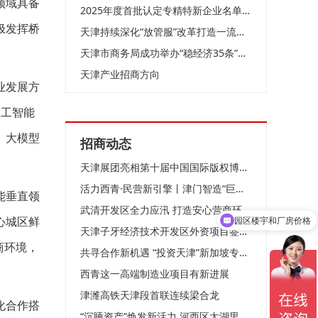
领域具备
2025年度首批认定专精特新企业名单公布 627家企业上榜
极发挥桥
天津持续深化“放管服”改革打造一流营商环境
天津市商务局成功举办“稳经济35条”政策宣讲会
天津产业招商方向
业发展方
人工智能
、大模型
招商动态
天津展团亮相第十届中国国际版权博览会
活力西青·民营新引擎丨津门智造“巨无霸”如何领跑全球？
能垂直领
武清开发区全力应汛 打造安心营商环境！
心城区鲜
园区楼宇和厂房价格
天津子牙经济技术开发区外资项目签约仪式举行
商环境，
共寻合作新机遇 “投资天津”新加坡专场推介会成功举办
西青这一高端制造业项目有新进展
津潍高铁天津段首联连续梁合龙
化合作搭
“沉睡资产”焕发新活力 河西区太湖里商业街落成