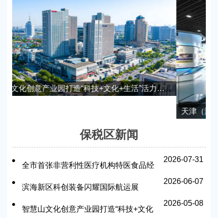
样本
天津（滨海）海外人才离岸创新创业基地正式获批中国（天津）自由贸易试验区联动创新示范基地
保税区新闻
2026-07-31
全市首张非营利性医疗机构特医食品经
2026-06-07
营备案落地天津自贸试验区
滨海新区科创装备闪耀国际航运展
2026-05-08
智慧山文化创意产业园打造“科技+文化