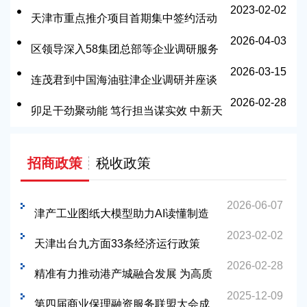
2023-02-02
+生活”活力样本
天津市重点推介项目首期集中签约活动
2026-04-03
举行-打造投资创业无忧的招商环境
区领导深入58集团总部等企业调研服务
2026-03-15
连茂君到中国海油驻津企业调研并座谈
2026-02-28
卯足干劲聚动能 笃行担当谋实效 中新天
津生态城按下高质量发展“加速键”
招商政策
税收政策
2026-06-07
津产工业图纸大模型助力AI读懂制造
2023-02-02
业“语言” 从天津出发 服务京津冀
天津出台九方面33条经济运行政策
2026-02-28
精准有力推动港产城融合发展 为高质
2025-12-09
量发展注入更多新动能
第四届商业保理融资服务联盟大会成