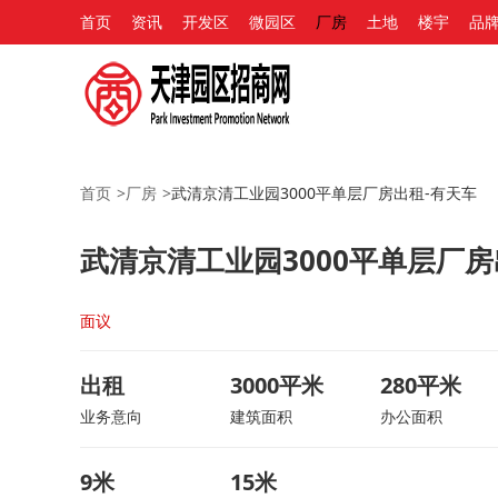
首页
资讯
开发区
微园区
厂房
土地
楼宇
品
首页
>
厂房
>
武清京清工业园3000平单层厂房出租-有天车
武清京清工业园3000平单层厂房
面议
出租
3000平米
280平米
业务意向
建筑面积
办公面积
9米
15米