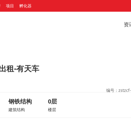
牌
项目
孵化器
资
出租-有天车
编号：zstzcf-
钢铁结构
0层
建筑结构
楼层