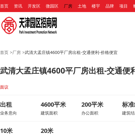
首页
资讯
开发区
微园区
厂房
土地
楼宇
品牌
项目
首页
>
厂房
>
武清大孟庄镇4600平厂房出租-交通便利-价格便宜
武清大孟庄镇4600平厂房出租-交通便
面议
出租
4600平米
200平米
标准
业务意向
建筑面积
办公面积
建筑结
10米
20米