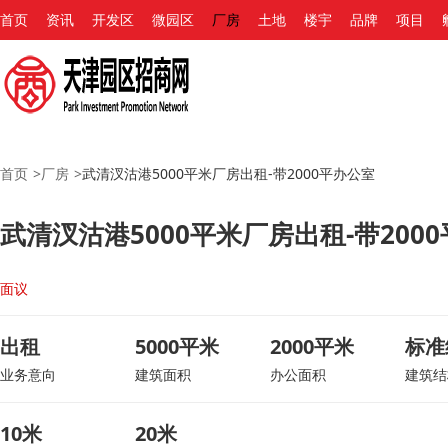
首页
资讯
开发区
微园区
厂房
土地
楼宇
品牌
项目
首页
>
厂房
>
武清汊沽港5000平米厂房出租-带2000平办公室
武清汊沽港5000平米厂房出租-带200
面议
出租
5000平米
2000平米
标准
业务意向
建筑面积
办公面积
建筑结
10米
20米