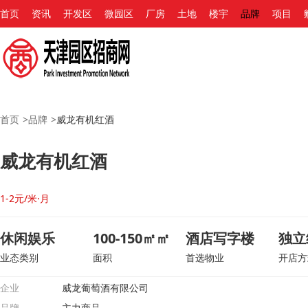
首页
资讯
开发区
微园区
厂房
土地
楼宇
品牌
项目
首页
>
品牌
>
威龙有机红酒
威龙有机红酒
1-2元/米·月
休闲娱乐
100-150㎡㎡
酒店写字楼
独立
业态类别
面积
首选物业
开店方
企业
威龙葡萄酒有限公司
品牌
主力商品