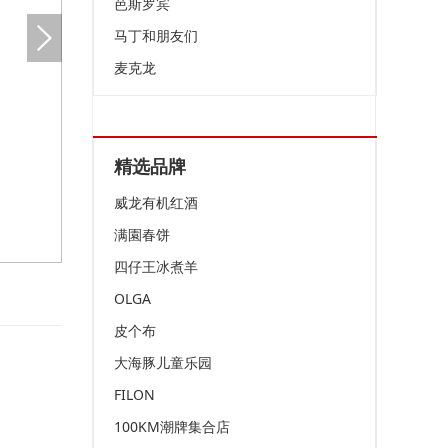
芭斯罗宾
马丁和朋友们
麦克龙
精选品牌
威龙有机红酒
满園春饼
四仔王冰煮羊
OLGA
皮个布
大海豚儿童乐园
FILON
100KM潮牌集合店