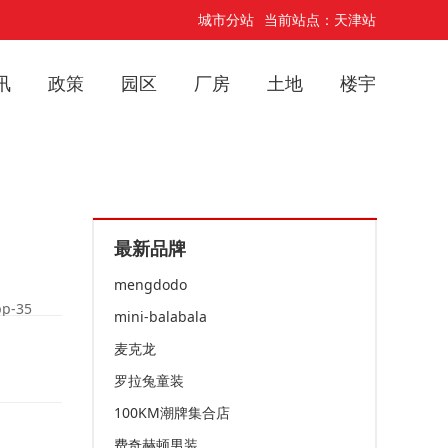
城市分站
当前站点：天津站
讯
政策
园区
厂房
土地
楼宇
最新品牌
mengdodo
p-35
mini-balabala
麦克龙
罗拉兔童装
100KM潮牌集合店
费奇赫顿男装