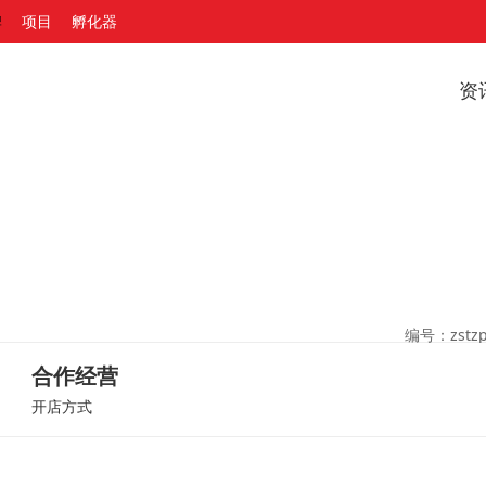
牌
项目
孵化器
资
编号：zstzp
合作经营
开店方式