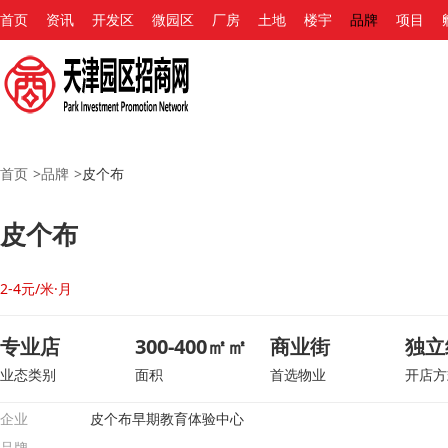
首页
资讯
开发区
微园区
厂房
土地
楼宇
品牌
项目
首页
>
品牌
>
皮个布
皮个布
2-4元/米·月
专业店
300-400㎡㎡
商业街
独立
业态类别
面积
首选物业
开店方
企业
皮个布早期教育体验中心
品牌