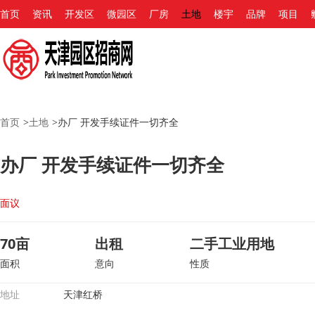
首页
资讯
开发区
微园区
厂房
土地
楼宇
品牌
项目
首页
>
土地
>
办厂 开发手续证件一切齐全
办厂 开发手续证件一切齐全
面议
70亩
出租
二手工业用地
面积
意向
性质
地址
天津红桥