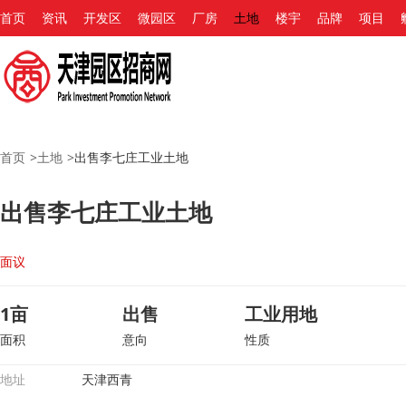
首页
资讯
开发区
微园区
厂房
土地
楼宇
品牌
项目
首页
>
土地
>
出售李七庄工业土地
出售李七庄工业土地
面议
1亩
出售
工业用地
面积
意向
性质
地址
天津西青