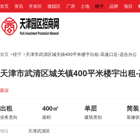
首页
资讯
开发区
微园区
厂房
土地
楼宇
品牌
项目
首页
>
楼宇
>
天津市武清区城关镇400平米楼宇出租-高速口近-适合办公
天津市武清区城关镇400平米楼宇出租-
面议
出租
400㎡
单层
简装
业务意向
面积
建筑类别
装修状
地址
天津武清区