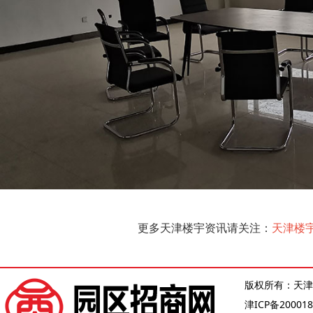
更多天津楼宇资讯请关注：
天津楼
版权所有：天津
津ICP备200018