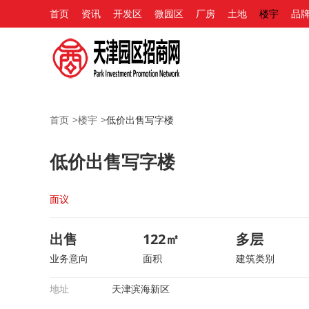
首页
资讯
开发区
微园区
厂房
土地
楼宇
品
首页
>
楼宇
>
低价出售写字楼
低价出售写字楼
面议
出售
122㎡
多层
业务意向
面积
建筑类别
地址
天津滨海新区