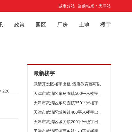
城市分站
当前站点：天津站
讯
政策
园区
厂房
土地
楼宇
最新楼宇
武清开发区楼宇出租-酒店教育都可以
-220
天津市武清区东马圈镇500平米楼宇出租-价格便宜-环境好-性价比高
天津市武清区东马圈镇350平米楼宇出租-空气清新-办公环境好
天津市武清区城关镇400平米楼宇出租-高速口近-适合办公
天津市武清区城关镇200平米楼宇出租-南北通透-商业密集
天津市武清区河西务镇120平米楼宇出租-冬暖夏凉-周边齐全