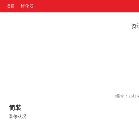
牌
项目
孵化器
资
编号：zstzly
简装
装修状况